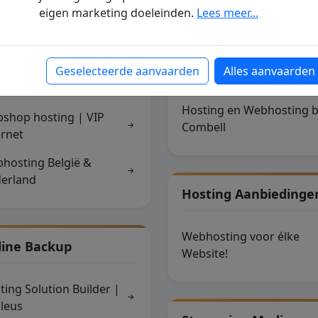
leus
Hosting
eigen marketing doeleinden.
Lees meer...
Windows hosting -
easyhost.be
Geselecteerde aanvaarden
Alles aanvaarden
bshop Hosting
myWindowsHosting.com
Hosting en Webhosting b
shop hosting | VIP
Combell
ernet
hosting België &
erland
Hosting Aanbiedinge
Webhosting voor élke
line Backup
Website!
ting Solution Builder |
leus