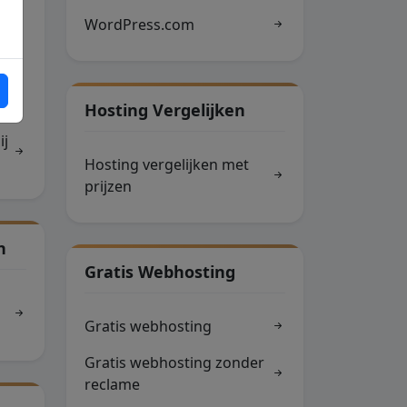
WordPress.com
Hosting Vergelijken
ij
Hosting vergelijken met
prijzen
n
Gratis Webhosting
Gratis webhosting
Gratis webhosting zonder
reclame