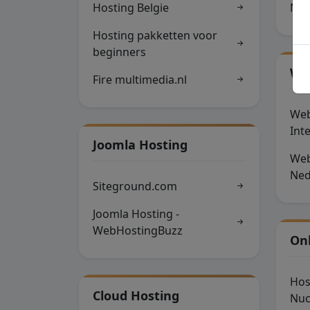
Hosting Belgie
Nuc
Hosting pakketten voor
beginners
We
Fire multimedia.nl
Web
Int
Joomla Hosting
Web
Ned
Siteground.com
Joomla Hosting -
WebHostingBuzz
On
Hos
Cloud Hosting
Nuc