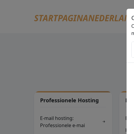
STARTPAGINANEDERLAN
O
m
Professionele Hosting
Lin
E-mail hosting:
Eas
Professionele e-mai
Hos