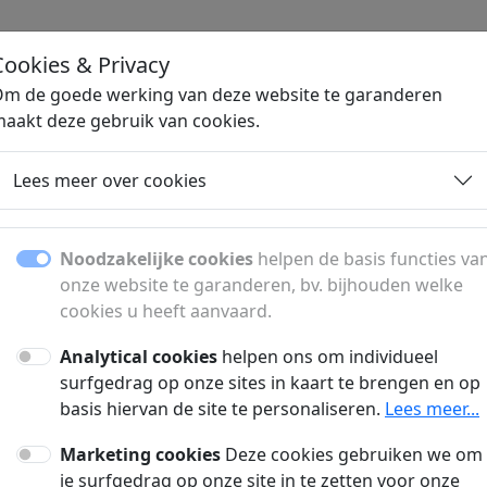
D
.NL
Cookies & Privacy
H
m de goede werking van deze website te garanderen
aakt deze gebruik van cookies.
Lees meer over cookies
Webhosting bedrijven
Noodzakelijke cookies
helpen de basis functies va
Belgische webhosting bedrijven en kortingscode
onze website te garanderen, bv. bijhouden welke
cookies u heeft aanvaard.
Analytical cookies
helpen ons om individueel
ux Hosting
Windows Hosting
surfgedrag op onze sites in kaart te brengen en op
basis hiervan de site te personaliseren.
Lees meer...
yhost.be
Combell.com
Marketing cookies
Deze cookies gebruiken we om
ting Solution Builder |
Windows Hosting > Your
je surfgedrag op onze site in te zetten voor onze