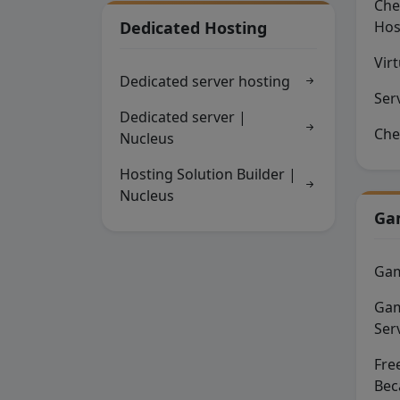
Che
Dedicated Hosting
Hos
Virt
Dedicated server hosting
Ser
Dedicated server |
Che
Nucleus
Hosting Solution Builder |
Nucleus
Ga
Gam
Gam
Ser
Fre
Bec