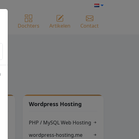
ome
Dochters
Artikelen
Contact
n
s
Wordpress Hosting
PHP / MySQL Web Hosting
wordpress-hosting.me