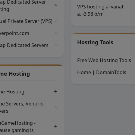
ap Dedicated Server
VPS hosting al vanaf
ting
â‚¬3,98 p/m
ual Private Server (VPS)
verpoint.com
Hosting Tools
ap Dedicated Servers
Free Web Hosting Tools
Home | DomainTools
me Hosting
e-Hosting
e Servers, Ventrilo
vers
eGameHosting -
ause gaming is