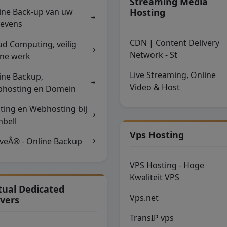
Streaming Media
ine Back-up van uw
Hosting
evens
CDN | Content Delivery
ud Computing, veilig
Network - St
ine werk
Live Streaming, Online
ine Backup,
Video & Host
hosting en Domein
ting en Webhosting bij
bell
Vps Hosting
iveÂ® - Online Backup
VPS Hosting - Hoge
Kwaliteit VPS
tual Dedicated
Vps.net
vers
TransIP vps